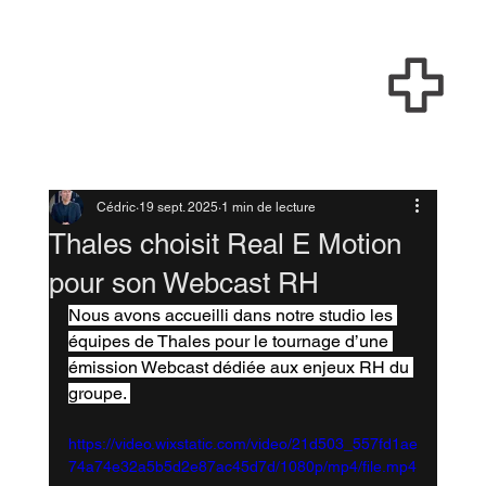
Cédric
19 sept. 2025
1 min de lecture
Thales choisit Real E Motion
pour son Webcast RH
Nous avons accueilli dans notre studio les 
équipes de Thales pour le tournage d’une 
émission Webcast dédiée aux enjeux RH du 
groupe. 
https://video.wixstatic.com/video/21d503_557fd1ae
74a74e32a5b5d2e87ac45d7d/1080p/mp4/file.mp4