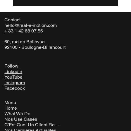
Série Rem : Épisode 2 - Le plateau est un
outil
Contact
hello@real-e-motion.com
+ 33 1 42 68 07 56
60, rue de Bellevue
92100 - Boulogne-Billancourt
Follow
Linkedin
YouTube
Instagram
Facebook
Menu
Home
What We Do
Nos Use Cases
C'Est Quoi Un Client Rem ?
Nos Dernières Actualités