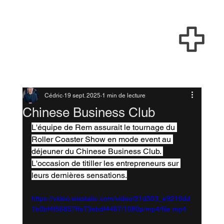
Cédric
19 sept. 2025
1 min de lecture
Chinese Business Club
L'équipe de Rem assurait le tournage du 
Roller Coaster Show en mode event au 
déjeuner du Chinese Business Club. 
L'occasion de titiller les entrepreneurs sur 
leurs dernières sensations.
https://video.wixstatic.com/video/21d503_e9210dd
1b0bf4f56857ffe73ebdf4467/1080p/mp4/file.mp4