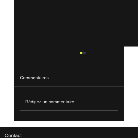
Commentaires
Rédigez un commentaire...
Série Rem : Épisode 2 - Le plateau est un
outil
Contact