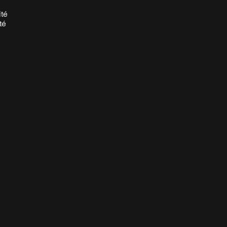
ité
té