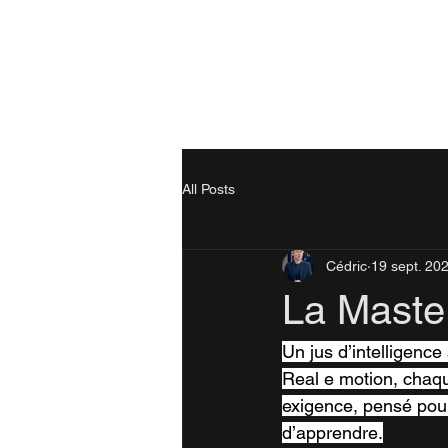
All Posts
Cédric
19 sept. 20
La Master
Un jus d’intelligence
Real e motion, chaqu
exigence, pensé pou
d’apprendre.