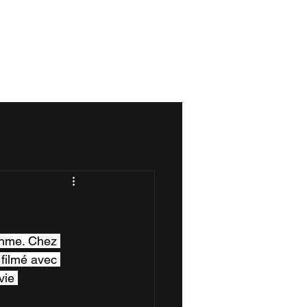
Menu
ythme. Chez 
filmé avec 
vie 