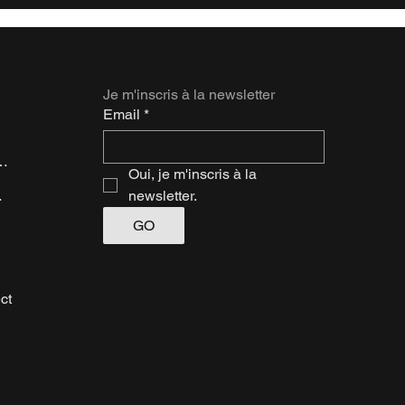
plateau est un outil
vidé
Je m'inscris à la newsletter
Email
*
Un Client Rem ?
Oui, je m'inscris à la 
ateurs
newsletter.
GO
ct